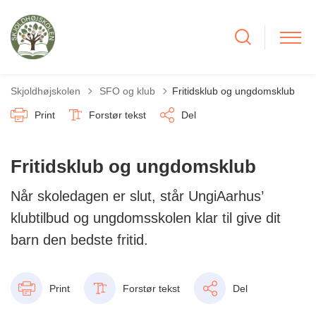
Tilbage til
Skjoldhøjskolen
SFO og klub
Fritidsklub og ungdomsklub
Print
Forstør tekst
Del
Fritidsklub og ungdomsklub
Når skoledagen er slut, står UngiAarhus’
klubtilbud og ungdomsskolen klar til give dit
barn den bedste fritid.
Print
Forstør tekst
Del